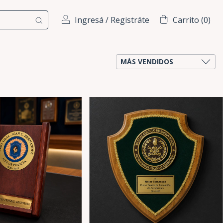
Ingresá
/
Registráte
Carrito
(
0
)