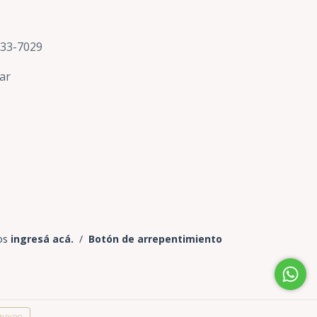
633-7029
ar
os
ingresá acá.
/
Botón de arrepentimiento
NDIDO