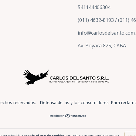
541144406304
(011) 4632-8193 / (011) 4
info@carlosdelsanto.com.
Av. Boyacá 825, CABA.
rechos reservados.
Defensa de las y los consumidores. Para reclam
r por este sitio
aceptás el uso de cookies
para agilizar tu experiencia de compra.
ENTE