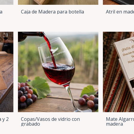
Caja de Madera para botella
Atril en mad
ra
 y 2
Copas/Vasos de vidrio con
Mate Algarr
grabado
madera